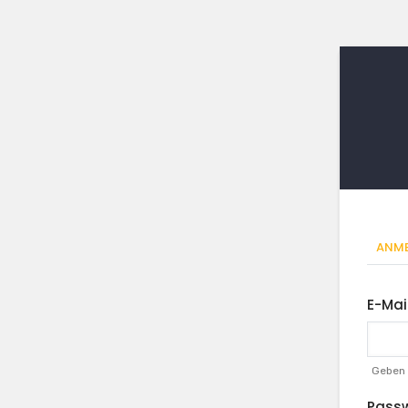
Pr
ANME
Rei
E-Mai
Geben 
Pass