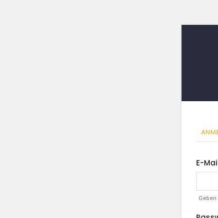
Pr
ANME
Rei
E-Mai
Geben 
Pass