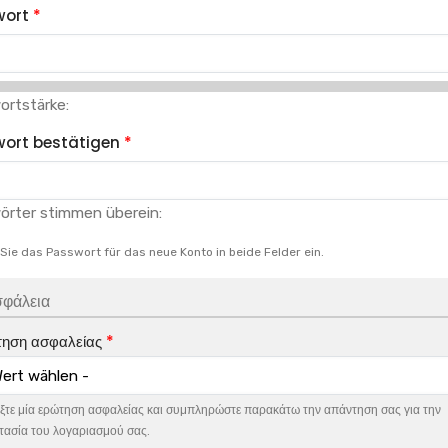
wort
ortstärke:
ort bestätigen
örter stimmen überein:
Sie das Passwort für das neue Konto in beide Felder ein.
φάλεια
ηση ασφαλείας
ξτε μία ερώτηση ασφαλείας και συμπληρώστε παρακάτω την απάντηση σας για την
ασία του λογαριασμού σας.