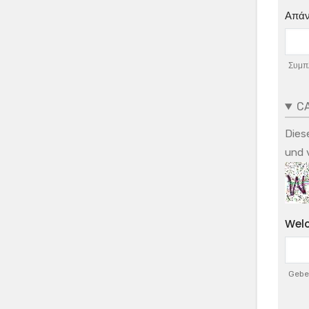
Απάν
Συμπλ
C
Dies
und 
Welc
Geben