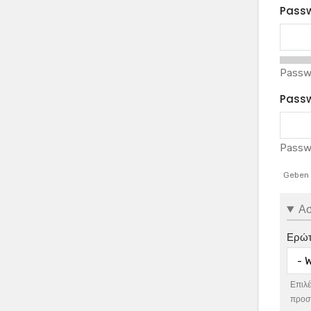
Pass
Passw
Passw
Passw
Geben 
Ασ
Ερώτ
Επιλέ
προστ