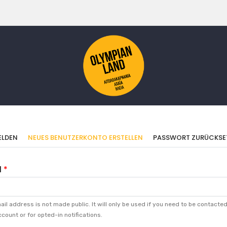
imäre
(AKTIVER
LDEN
NEUES BENUTZERKONTO ERSTELLEN
PASSWORT ZURÜCKSE
REITER)
ter
l
il address is not made public. It will only be used if you need to be contacte
count or for opted-in notifications.