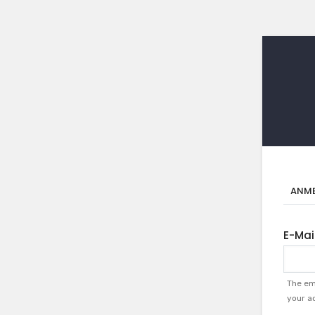
Pr
ANME
Rei
E-Mai
The ema
your ac