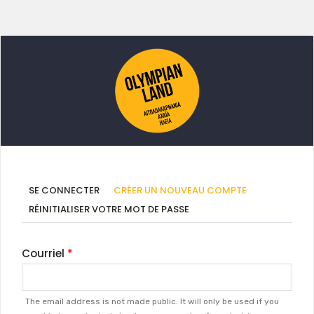
Onglets
(ONGLET
SE CONNECTER
CRÉER UN NOUVEAU COMPTE
ACTIF)
principaux
RÉINITIALISER VOTRE MOT DE PASSE
Courriel
The email address is not made public. It will only be used if you