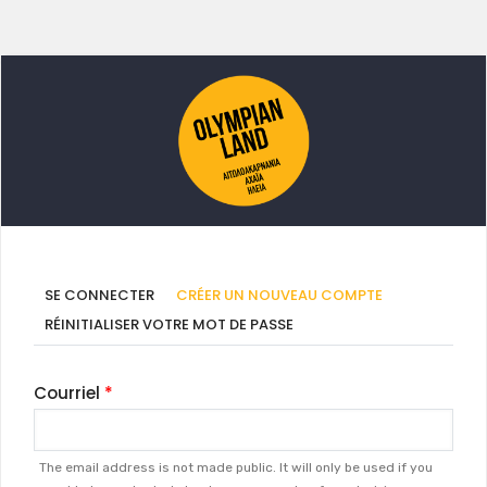
Onglets
(ONGLET
SE CONNECTER
CRÉER UN NOUVEAU COMPTE
ACTIF)
principaux
RÉINITIALISER VOTRE MOT DE PASSE
Courriel
The email address is not made public. It will only be used if you