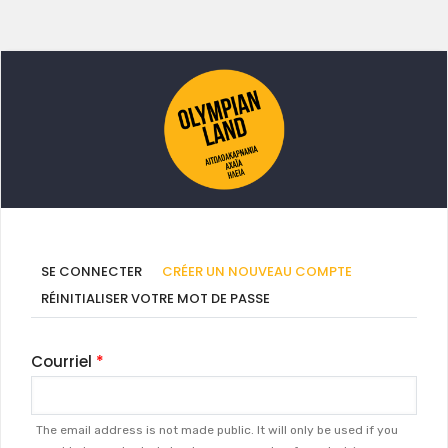
Onglets
(ONGLET
SE CONNECTER
CRÉER UN NOUVEAU COMPTE
ACTIF)
principaux
RÉINITIALISER VOTRE MOT DE PASSE
Courriel
The email address is not made public. It will only be used if you