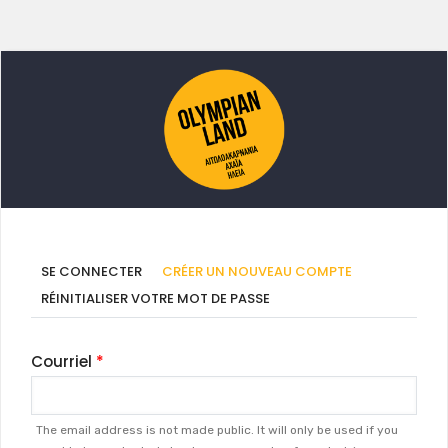
Onglets
(ONGLET
SE CONNECTER
CRÉER UN NOUVEAU COMPTE
ACTIF)
principaux
RÉINITIALISER VOTRE MOT DE PASSE
Courriel
The email address is not made public. It will only be used if you