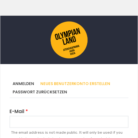
Primäre
(AKTIVER
ANMELDEN
NEUES BENUTZERKONTO ERSTELLEN
REITER)
Reiter
PASSWORT ZURÜCKSETZEN
E-Mail
The email address is not made public. It will only be used if you