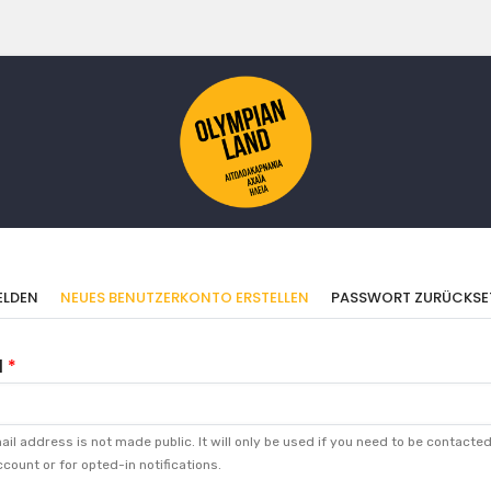
imäre
(AKTIVER
LDEN
NEUES BENUTZERKONTO ERSTELLEN
PASSWORT ZURÜCKSE
REITER)
ter
l
il address is not made public. It will only be used if you need to be contacte
count or for opted-in notifications.