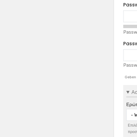
Pass
Passw
Passw
Passw
Geben 
Ασ
Ερώτ
Επιλέ
προστ