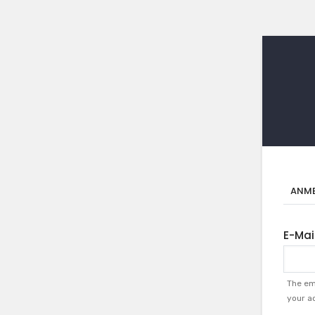
Pr
ANME
Rei
E-Mai
The ema
your ac