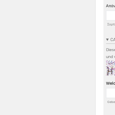
Απάν
Συμπλ
C
Dies
und 
Welc
Geben