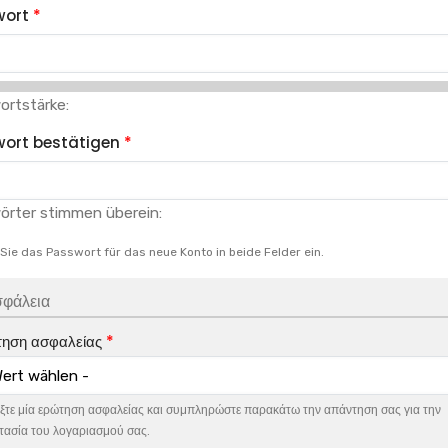
wort
ortstärke:
ort bestätigen
örter stimmen überein:
Sie das Passwort für das neue Konto in beide Felder ein.
φάλεια
ηση ασφαλείας
ξτε μία ερώτηση ασφαλείας και συμπληρώστε παρακάτω την απάντηση σας για την
ασία του λογαριασμού σας.