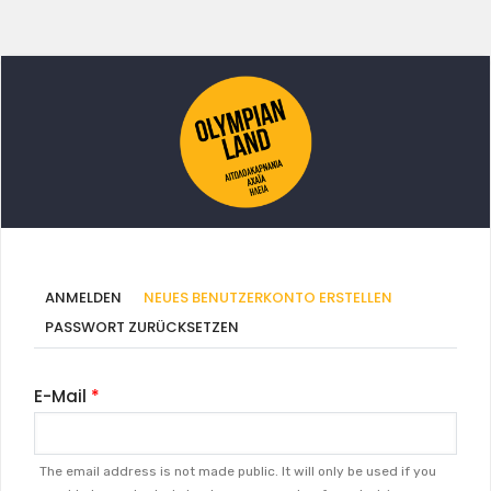
Primäre
(AKTIVER
ANMELDEN
NEUES BENUTZERKONTO ERSTELLEN
REITER)
Reiter
PASSWORT ZURÜCKSETZEN
E-Mail
The email address is not made public. It will only be used if you