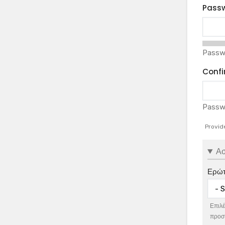
Pass
Passw
Conf
Passw
Provid
Ασ
Ερώτ
Επιλέ
προστ