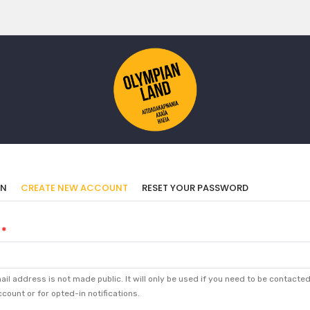
imary
(ACTIVE
IN
CREATE NEW ACCOUNT
RESET YOUR PASSWORD
TAB)
bs
il address is not made public. It will only be used if you need to be contacte
count or for opted-in notifications.