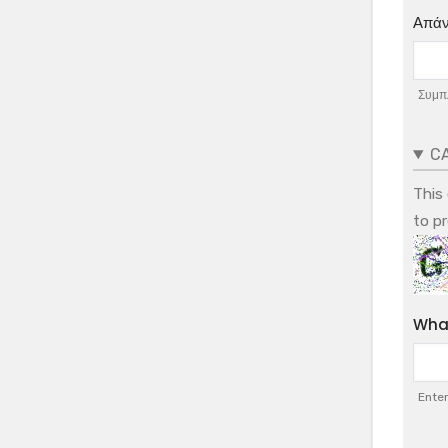
Απάν
Συμπλ
C
This
to p
What
Enter