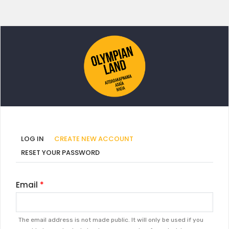
Primary
(ACTIVE
LOG IN
CREATE NEW ACCOUNT
TAB)
tabs
RESET YOUR PASSWORD
Email
The email address is not made public. It will only be used if you