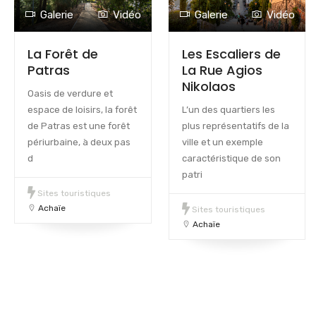
Galerie
Vidéo
Galerie
Vidéo
La Forêt de
Les Escaliers de
Patras
La Rue Agios
Nikolaos
Oasis de verdure et
espace de loisirs, la forêt
L’un des quartiers les
de Patras est une forêt
plus représentatifs de la
périurbaine, à deux pas
ville et un exemple
d
caractéristique de son
patri
Sites touristiques
Achaïe
Sites touristiques
Achaïe