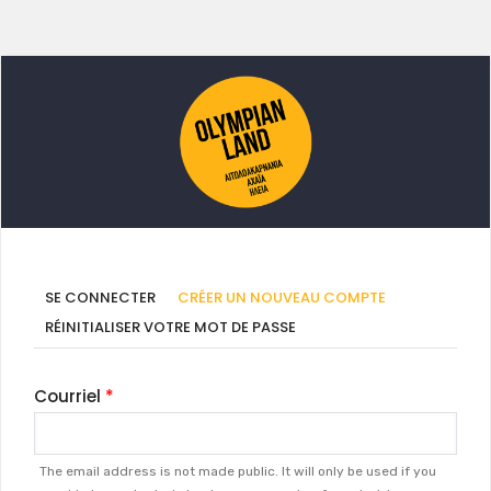
Onglets
(ONGLET
SE CONNECTER
CRÉER UN NOUVEAU COMPTE
ACTIF)
principaux
RÉINITIALISER VOTRE MOT DE PASSE
Courriel
The email address is not made public. It will only be used if you