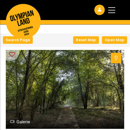
+
−
Search Page
Reset Map
Open Map
Galerie