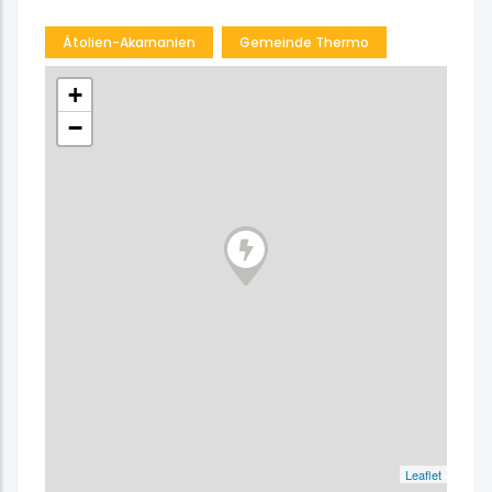
Ätolien-Akarnanien
Gemeinde Thermo
+
−
Leaflet