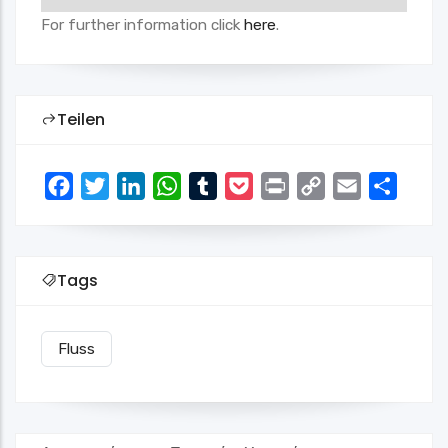
For further information click
here
.
Teilen
Facebook
Twitter
LinkedIn
WhatsApp
Tumblr
Pocket
Print
Copy
Email
Share
Link
Tags
Fluss