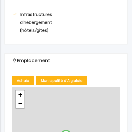
Infrastructures
d’hébergement
(hôtels/gîtes)
Emplacement
Achaïe
Municipalité d’Aigialeia
+
−