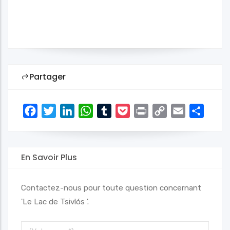
Partager
Facebook
Twitter
LinkedIn
WhatsApp
Tumblr
Pocket
Print
Copy
Email
Share
Link
En Savoir Plus
Contactez-nous pour toute question concernant
'Le Lac de Tsivlós '.
Votre