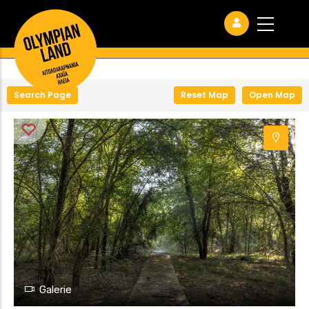
+
−
Search Page
Reset Map
Open Map
Galerie