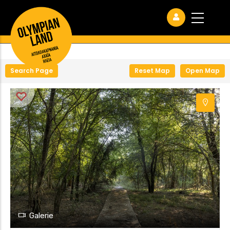
+
−
Search Page
Reset Map
Open Map
Galerie