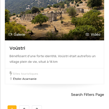
Galerie
Vidéo
Voústri
Bénéficiant d’une forte identité, Voústri était autrefois un
village plein de vie, situé à 14 km
Sites touristiques
Étolie-Acarnanie
Search Filters Page
Pagination