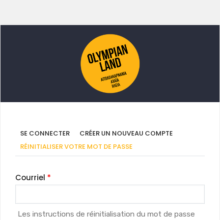
Onglets
SE CONNECTER
CRÉER UN NOUVEAU COMPTE
principaux
(ONGLET
RÉINITIALISER VOTRE MOT DE PASSE
ACTIF)
Courriel
Les instructions de réinitialisation du mot de passe