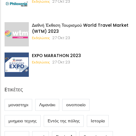
27 Οκτ 23
Εκδηλώσεις
Διεθνή Έκθεση Τουρισμού World Travel Market
(WTM) 2023
27 Οκτ 23
Εκδηλώσεις
EXPO MARATHON 2023
27 Οκτ 23
Εκδηλώσεις
Eτικέτες
μοναστηρι
Λιμανάκι
οινοποιείο
μνημειο τεχνης
Εντός της πόλης
Ιστορία