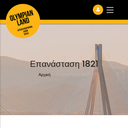
Επανάσταση 1821
Breadcrumb
Αρχική
-
-
Επανάσταση 1821