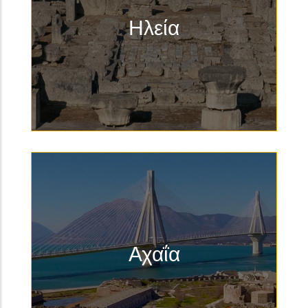
Ηλεία
Αχαΐα