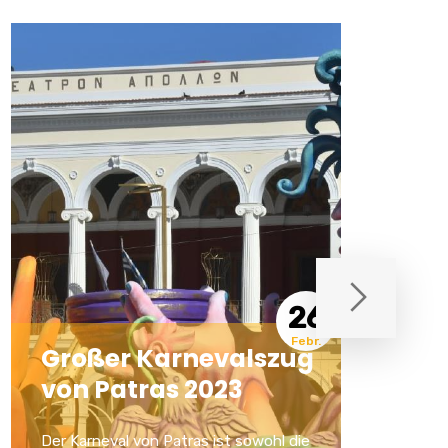
18
Febr.
Anschneiden des
„Schoko-
Karnevalkuchens“
Anschneiden des „Schoko-