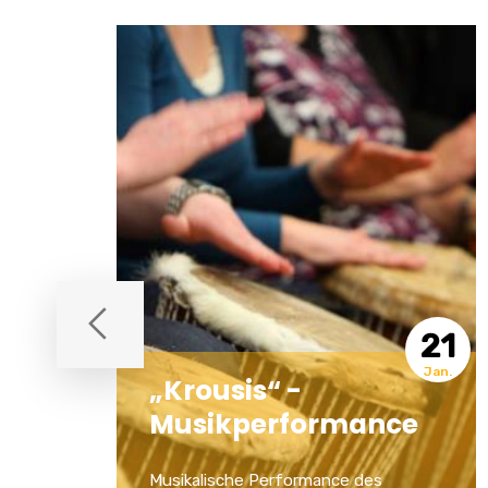
21
01
Jan.
Apr.
Radrennen L’ÉTAPE
e
Das Unternehmen „EY ZHN Greece“