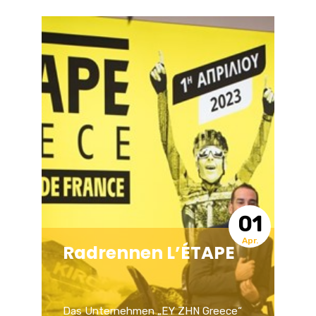
26
Febr.
Großer Karnevalszug
von Patras 2023
Der Karneval von Patras ist sowohl die