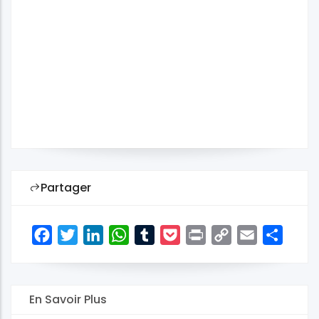
Partager
Facebook
Twitter
LinkedIn
WhatsApp
Tumblr
Pocket
Print
Copy
Email
Share
Link
En Savoir Plus