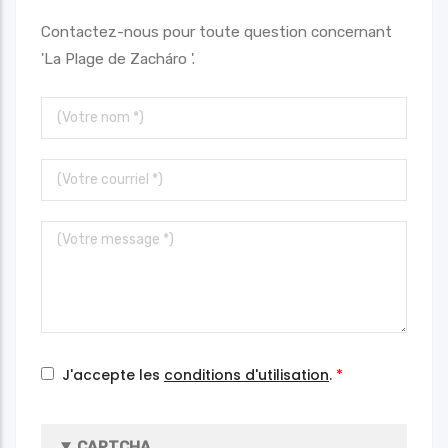
Contactez-nous pour toute question concernant
'La Plage de Zacháro '.
Votre
nom
Votre
courriel
Votre
message
J'accepte les
conditions d'utilisation
.
CAPTCHA