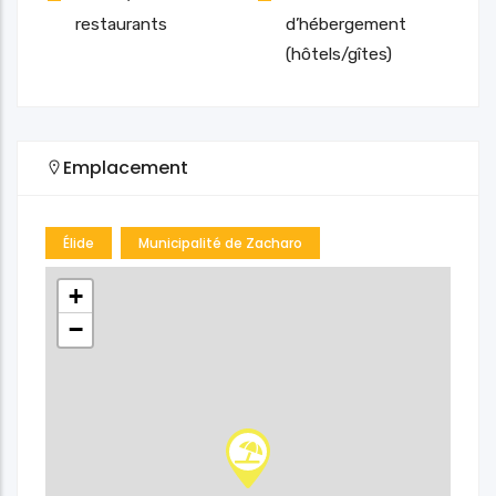
restaurants
d’hébergement
(hôtels/gîtes)
Emplacement
Élide
Municipalité de Zacharo
+
−