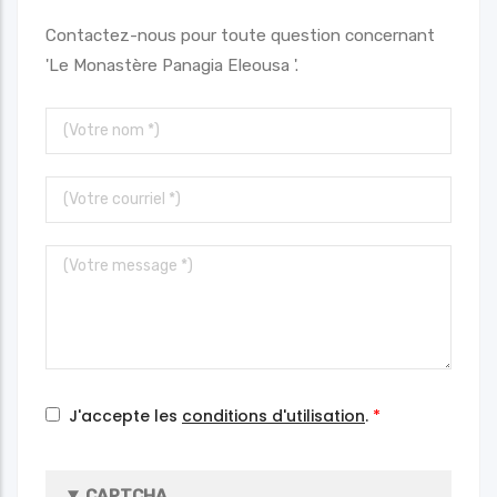
Contactez-nous pour toute question concernant
'Le Monastère Panagia Eleousa '.
Votre
nom
Votre
courriel
Votre
message
J'accepte les
conditions d'utilisation
.
CAPTCHA