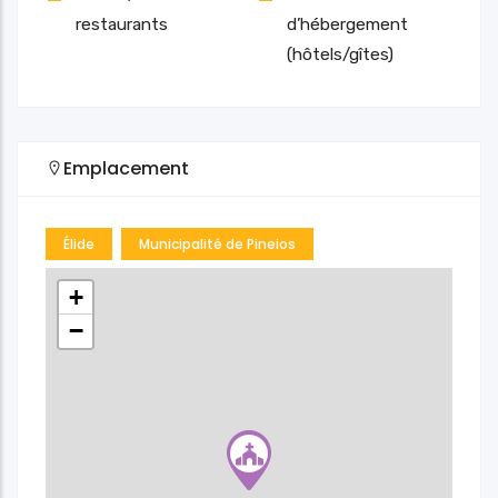
restaurants
d’hébergement
(hôtels/gîtes)
Emplacement
Élide
Municipalité de Pineios
+
−