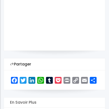
Partager
Facebook
Twitter
LinkedIn
WhatsApp
Tumblr
Pocket
Print
Copy
Email
Share
Link
En Savoir Plus