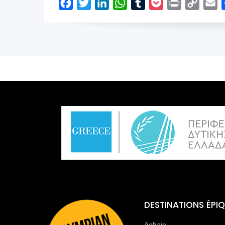
Facebook
Twitter
LinkedIn
WhatsApp
Tumblr
Pocket
Print
Copy
E
Link
DESTINATIONS ÉPI