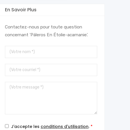
En Savoir Plus
Contactez-nous pour toute question
concernant 'Páleros En Étolie-acarnanie'.
Votre
nom
Votre
courriel
Votre
message
J'accepte les
conditions d'utilisation
.