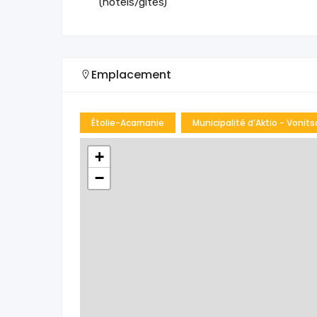
(hôtels/gîtes)
Emplacement
Étolie-Acarnanie
Municipalité d’Aktio - Vonits
+
−