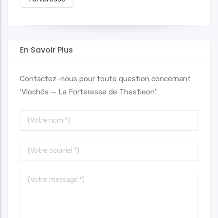
En Savoir Plus
Contactez-nous pour toute question concernant
'Vlochós — La Forteresse de Thestieon'.
Votre
nom
Votre
courriel
Votre
message