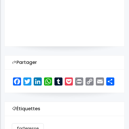
Partager
Facebook
Twitter
LinkedIn
WhatsApp
Tumblr
Pocket
Print
Copy
Email
Share
Link
Étiquettes
forteresse