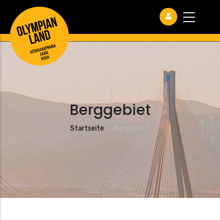
Berggebiet
Pfadnavigation
Startseite
-
-
Berggebiet