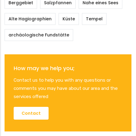
Berggebiet
Salzpfannen
Nahe eines Sees
Alte Hagiographien
Küste
Tempel
archäologische Fundstätte
How may we help you;
Contact us to help you with any questions or
comments you may have about our area and the
services offered
Contact