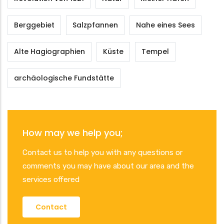
Berggebiet
Salzpfannen
Nahe eines Sees
Alte Hagiographien
Küste
Tempel
archäologische Fundstätte
How may we help you;
Contact us to help you with any questions or
comments you may have about our area and the
services offered
Contact