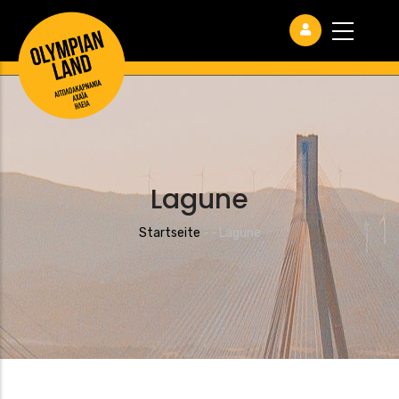
Lagune
Pfadnavigation
Startseite
-
-
Lagune