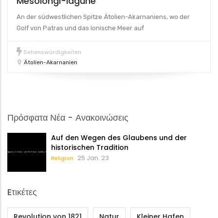
Mesolongi-lagune
An der südwestlichen Spitze Ätolien-Akarnaniens, wo der
Golf von Patras und das Ionische Meer auf
Sehenswürdigkeiten
Ätolien-Akarnanien
Πρόσφατα Νέα - Ανακοινώσεις
Auf den Wegen des Glaubens und der
historischen Tradition
25 Jan. 23
Religion
Eτικέτες
Revolution von 1821
Natur
Kleiner Hafen