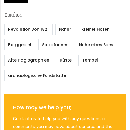
Eτικέτες
Revolution von 1821
Natur
Kleiner Hafen
Berggebiet
Salzpfannen
Nahe eines Sees
Alte Hagiographien
Küste
Tempel
archäologische Fundstätte
How may we help you;
Contact us to help you with any questions or
comments you may have about our area and the