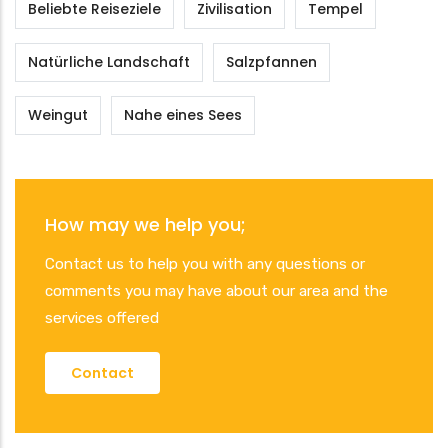
Beliebte Reiseziele
Zivilisation
Tempel
Natürliche Landschaft
Salzpfannen
Weingut
Nahe eines Sees
How may we help you;
Contact us to help you with any questions or
comments you may have about our area and the
services offered
Contact