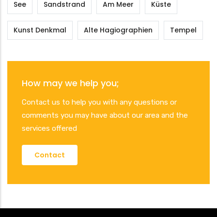
See
Sandstrand
Am Meer
Küste
Kunst Denkmal
Alte Hagiographien
Tempel
How may we help you;
Contact us to help you with any questions or
comments you may have about our area and the
services offered
Contact