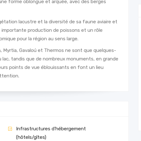
a une forme oblongue et arquée, avec des berges
étation lacustre et la diversité de sa faune aviaire et
e importante production de poissons et un rôle
nomique pour la région au sens large.
la, Myrtia, Gavaloú et Thermos ne sont que quelques-
 du lac, tandis que de nombreux monuments, en grande
ieurs points de vue éblouissants en font un lieu
ttention.
Infrastructures d’hébergement
(hôtels/gîtes)