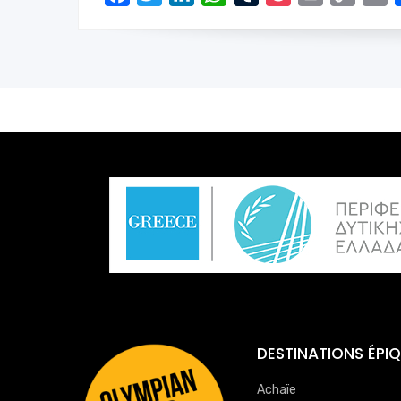
Link
DESTINATIONS ÉPI
Achaïe