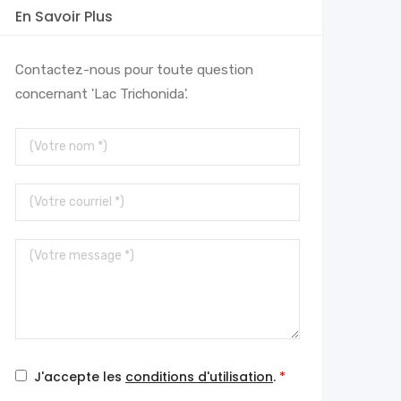
En Savoir Plus
Contactez-nous pour toute question
concernant 'Lac Trichonida'.
Votre
nom
Votre
courriel
Votre
message
J'accepte les
conditions d'utilisation
.