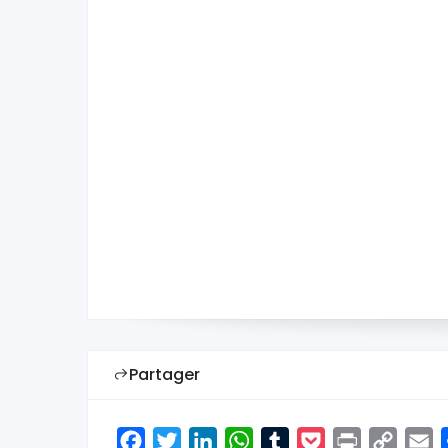
Partager
Facebook
Twitter
LinkedIn
WhatsApp
Tumblr
Pocket
Print
Copy
E