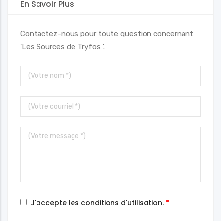
En Savoir Plus
Contactez-nous pour toute question concernant
'Les Sources de Tryfos '.
Votre
nom
Votre
courriel
Votre
message
J'accepte les
conditions d'utilisation
.