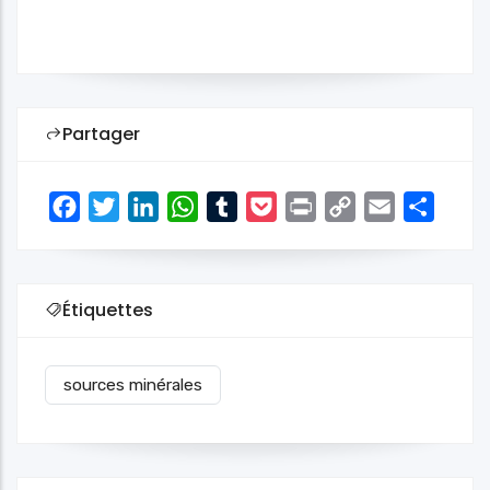
Partager
Facebook
Twitter
LinkedIn
WhatsApp
Tumblr
Pocket
Print
Copy
Email
Share
Link
Étiquettes
sources minérales