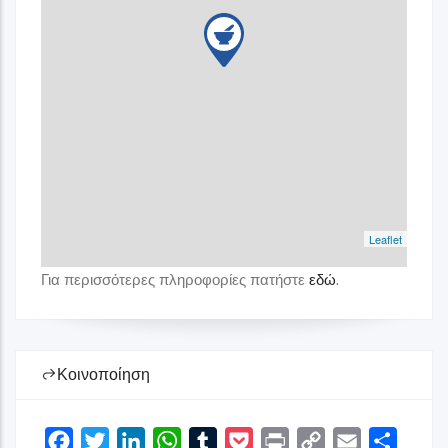
Leaflet
Για περισσότερες πληροφορίες πατήστε
εδώ
.
Κοινοποίηση
Facebook
Twitter
LinkedIn
WhatsApp
Tumblr
Pocket
Print
Copy
Email
Share