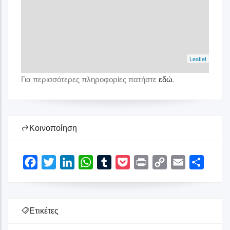
Leaflet
Για περισσότερες πληροφορίες πατήστε
εδώ
.
Κοινοποίηση
Facebook
Twitter
LinkedIn
WhatsApp
Tumblr
Pocket
Print
Copy
Email
Share
Link
Ετικέτες