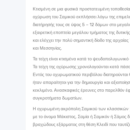
Κτισμένη σε μια φυσικά προστατευμένη τοποθεσία
οχύρωση του Σαμικού εκπλήσσει λόγω της επιμελη
διατήρησής τους σε ύψος 5 – 12 δόμων στο μεγαλύ
εξαιρετική εποπτεία μεγάλου τμήματος της δυτικ
και ελέγχει την πολύ σημαντική δίοδο της αρχαίας
και Μεσσηνίας.
Τα τείχη είναι κτισμένα κατά το ψευδοπολυγωνικό
Τα τείχη της οχύρωσης χρονολογούνται κατά πάσα π
Εντός του οχυρωματικού περιβόλου διατηρούνται 
ήταν απαραίτητοι για την δημιουργία και αξιοποί
κεκλιμένο. Ανασκαφικές έρευνες στο παρελθόν έφ
συγκροτήματα δωματίων.
Η οχυρωμένη ακρόπολη Σαμικού των κλασσικών χ
με το όνομα Μάκιστος, Σαμία ή Σαμικόν ή Σάμος δ
βραχώδους εξάρματος στη θέση Κλειδί που ταυτίζ