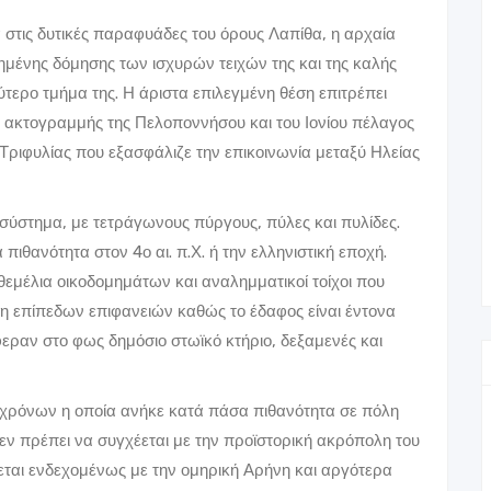
 στις δυτικές παραφυάδες του όρους Λαπίθα, η αρχαία
μένης δόμησης των ισχυρών τειχών της και της καλής
τερο τμήμα της. Η άριστα επιλεγμένη θέση επιτρέπει
ής ακτογραμμής της Πελοποννήσου και του Ιονίου πέλαγος
 Τριφυλίας που εξασφάλιζε την επικοινωνία μεταξύ Ηλείας
 σύστημα, με τετράγωνους πύργους, πύλες και πυλίδες.
ιθανότητα στον 4ο αι. π.Χ. ή την ελληνιστική εποχή.
θεμέλια οικοδομημάτων και αναλημματικοί τοίχοι που
ηση επίπεδων επιφανειών καθώς το έδαφος είναι έντονα
εραν στο φως δημόσιο στωϊκό κτήριο, δεξαμενές και
ρόνων η οποία ανήκε κατά πάσα πιθανότητα σε πόλη
εν πρέπει να συγχέεται με την προϊστορική ακρόπολη του
εται ενδεχομένως με την ομηρική Αρήνη και αργότερα