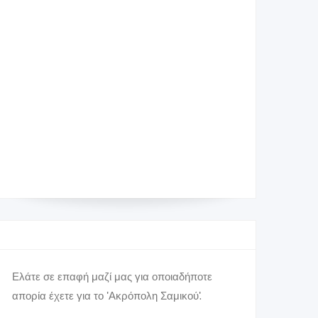
efahle@culture.gr
26240 22742 - 2624023753 (Εφορεία
Αρχαιοτήτων Ηλείας)
Εφορεία Αρχαιοτήτων Ηλείας
Αστυνομική Διεύθυνση Ηλείας-Α.Τ.
Κρεστένων - Εφορεία Αρχαιοτήτων Ηλείας
Μάθετε Περισσότερα
Ελάτε σε επαφή μαζί μας για οποιαδήποτε
απορία έχετε για το 'Ακρόπολη Σαμικού'.