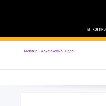
Main
Navigatio
ΕΠΙΚΟΙ ΠΡ
Μουσεία - Αρχαιολογικοί Χώροι
Ακρόπολη Σαμικού
ΑΡΧΙΚΉ
ΠΕΡΙΓΡΑΦΉ
ΠΡΌΣΒΑΣΗ
ΧΑΡΑΚΤΗΡΙΣΤ
Περιγραφή