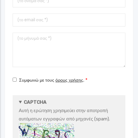
όνομά
σας
Το
Email
σας
Το
μήνυμά
σας
Συμφωνώ με τους
όρους χρήσης
.
CAPTCHA
Αυτή η ερώτηση χρησιμεύει στην αποτροπή
αυτόματων εγγραφών από μηχανές (spam).