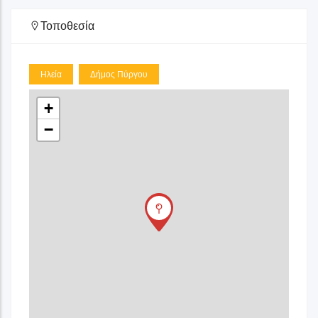
Τοποθεσία
Ηλεία
Δήμος Πύργου
+
−