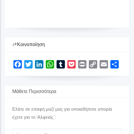
Κοινοποίηση
Facebook
Twitter
LinkedIn
WhatsApp
Tumblr
Pocket
Print
Copy
Email
Share
Link
Μάθετε Περισσότερα
Ελάτε σε επαφή μαζί μας για οποιαδήποτε απορία
έχετε για το 'Αλφειός '.
Το