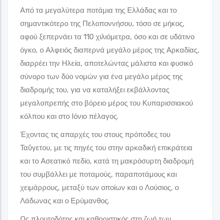
Από τα μεγαλύτερα ποτάμια της Ελλάδας και το
σημαντικότερο της Πελοποννήσου, τόσο σε μήκος,
αφού ξεπερνάει τα 110 χιλιόμετρα, όσο και σε υδάτινο
όγκο, ο Αλφειός διαπερνά μεγάλο μέρος της Αρκαδίας,
διαρρέει την Ηλεία, αποτελώντας μάλιστα και φυσικό
σύνορο των δύο νομών για ένα μεγάλο μέρος της
διαδρομής του, για να καταλήξει εκβάλλοντας
μεγαλοπρεπής στο βόρειο μέρος του Κυπαρισσιακού
κόλπου και στο Ιόνιο πέλαγος.
Έχοντας τις απαρχές του στους πρόποδες του
Ταΰγετου, με τις πηγές του στην αρκαδική επικράτεια
και το Ασεατικό πεδίο, κατά τη μακρόσυρτη διαδρομή
του συμβάλλει με ποταμούς, παραποτάμους και
χειμάρρους, μεταξύ των οποίων και ο Λούσιος, ο
Λάδωνας και ο Ερύμανθος.
Ως πλουτοδότης και καθοριστικός στη ζωή των