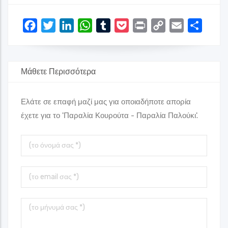
Facebook
Twitter
LinkedIn
WhatsApp
Tumblr
Pocket
Print
Copy
Email
Share
Link
Μάθετε Περισσότερα
Ελάτε σε επαφή μαζί μας για οποιαδήποτε απορία
έχετε για το 'Παραλία Κουρούτα - Παραλία Παλούκι'.
Το
όνομά
σας
Το
Email
σας
Το
μήνυμά