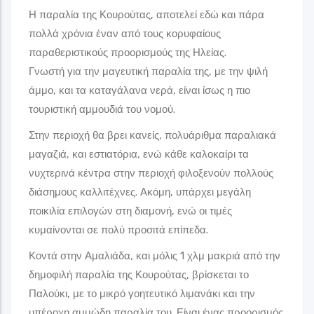
Η παραλία της Κουρούτας, αποτελεί εδώ και πάρα
πολλά χρόνια έναν από τους κορυφαίους
παραθεριστικούς προορισμούς της Ηλείας.
Γνωστή για την μαγευτική παραλία της, με την ψιλή
άμμο, και τα καταγάλανα νερά, είναι ίσως η πιο
τουριστική αμμουδιά του νομού.
Στην περιοχή θα βρει κανείς, πολυάριθμα παραλιακά
μαγαζιά, και εστιατόρια, ενώ κάθε καλοκαίρι τα
νυχτερινά κέντρα στην περιοχή φιλοξενούν πολλούς
διάσημους καλλιτέχνες. Ακόμη, υπάρχει μεγάλη
ποικιλία επιλογών στη διαμονή, ενώ οι τιμές
κυμαίνονται σε πολύ προσιτά επίπεδα.
Κοντά στην Αμαλιάδα, και μόλις 1 χλμ μακριά από την
δημοφιλή παραλία της Κουρούτας, βρίσκεται το
Παλούκι, με το μικρό γοητευτικό λιμανάκι και την
υπέροχη αμμώδη παραλία του. Είναι ένας προορισμός