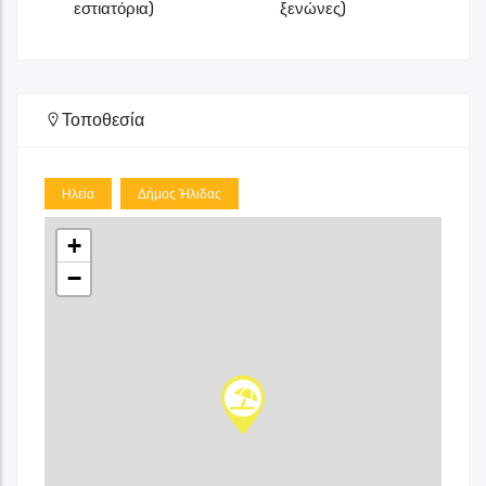
εστιατόρια)
ξενώνες)
Τοποθεσία
Ηλεία
Δήμος Ήλιδας
+
−