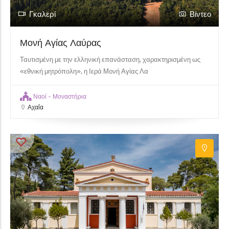
Γκαλερί
Βίντεο
Μονή Αγίας Λαύρας
2
Ταυτισμένη με την ελληνική επανάσταση, χαρακτηρισμένη ως
«εθνική μητρόπολη», η Ιερά Μονή Αγίας Λα
Ναοί - Μοναστήρια
Αχαΐα