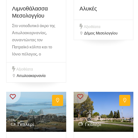
Λιμνοθάλασσα
Αλυκές
Μεσολογγίου
Στο νοτιοδυτικό άκρο της
Αξιοθέατα
Αιτωλοακαρνανίας,
Δήμος Μεσολογγίου
συναντώντας τον
Πατραϊκό κόλπο και το
Ιόνιο πέλαγος, ο
Αξιοθέατα
Αιτωλοακαρνανία
Γκαλερί
Γκαλερί