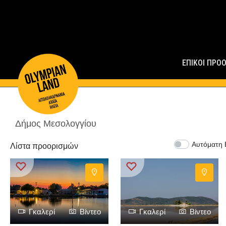
Main
Navigation
ΕΠΙΚΟΙ ΠΡΟ
Δήμος Μεσολογγίου
Αυτόματη 
Λίστα προορισμών
Γκαλερί
Βίντεο
Γκαλερί
Βίντεο