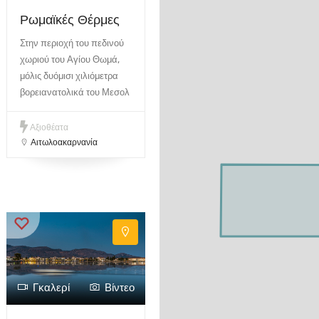
Ρωμαϊκές Θέρμες
Στην περιοχή του πεδινού
χωριού του Αγίου Θωμά,
μόλις δυόμισι χιλιόμετρα
βορειανατολικά του Μεσολ
Αξιοθέατα
Αιτωλοακαρνανία
Γκαλερί
Βίντεο